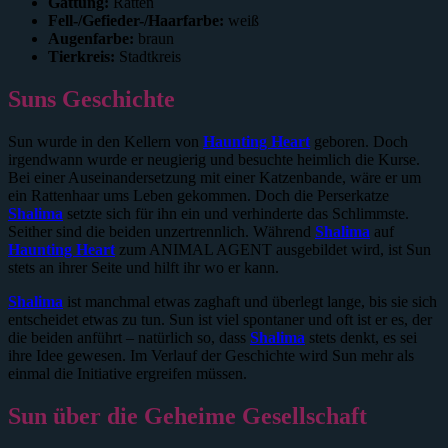
Gattung:
Ratten
Fell-/Gefieder-/Haarfarbe:
weiß
Augenfarbe:
braun
Tierkreis:
Stadtkreis
Suns Geschichte
Sun wurde in den Kellern von
Haunting Heart
geboren. Doch
irgendwann wurde er neugierig und besuchte heimlich die Kurse.
Bei einer Auseinandersetzung mit einer Katzenbande, wäre er um
ein Rattenhaar ums Leben gekommen. Doch die Perserkatze
Shalima
setzte sich für ihn ein und verhinderte das Schlimmste.
Seither sind die beiden unzertrennlich. Während
Sha
l
ima
auf
Haunting Heart
zum ANIMAL AGENT ausgebildet wird, ist Sun
stets an ihrer Seite und hilft ihr wo er kann.
Shalima
ist manchmal etwas zaghaft und überlegt lange, bis sie sich
entscheidet etwas zu tun. Sun ist viel spontaner und oft ist er es, der
die beiden anführt – natürlich so, dass
Shalima
stets denkt, es sei
ihre Idee gewesen. Im Verlauf der Geschichte wird Sun mehr als
einmal die Initiative ergreifen müssen.
Sun über die Geheime Gesellschaft