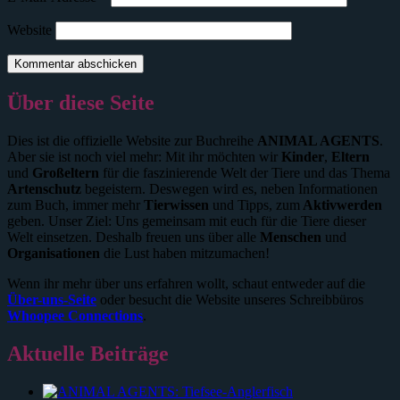
Website
Über diese Seite
Dies ist die offizielle Website zur Buchreihe
ANIMAL AGENTS
.
Aber sie ist noch viel mehr: Mit ihr möchten wir
Kinder
,
Eltern
und
Großeltern
für die faszinierende Welt der Tiere und das Thema
Artenschutz
begeistern. Deswegen wird es, neben Informationen
zum Buch, immer mehr
Tierwissen
und Tipps, zum
Aktivwerden
geben. Unser Ziel: Uns gemeinsam mit euch für die Tiere dieser
Welt einsetzen. Deshalb freuen uns über alle
Menschen
und
Organisationen
die Lust haben mitzumachen!
Wenn ihr mehr über uns erfahren wollt, schaut entweder auf die
Über-uns-Seite
oder besucht die Website unseres Schreibbüros
Whoopee Connections
.
Aktuelle Beiträge