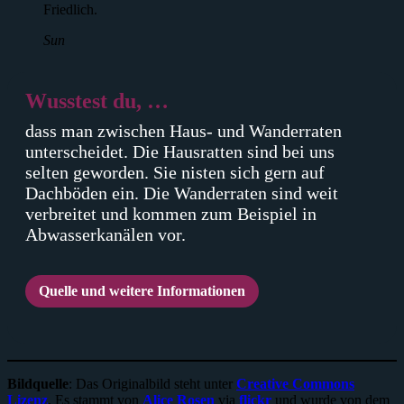
Friedlich.
Sun
Wusstest du, …
dass man zwischen Haus- und Wanderraten
unterscheidet. Die Hausratten sind bei uns
selten geworden. Sie nisten sich gern auf
Dachböden ein. Die Wanderraten sind weit
verbreitet und kommen zum Beispiel in
Abwasserkanälen vor.
Quelle und weitere Informationen
Bildquelle
: Das Originalbild steht unter
Creative Commons
Lizenz
. Es stammt von
Alice Rosen
via
flickr
und wurde von dem