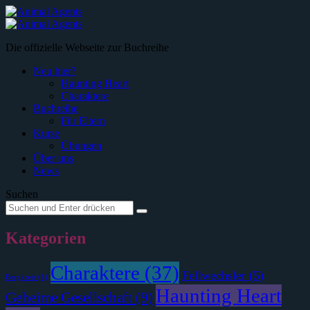
Menü
Suche
Die offizielle Webseite zur Buchreihe
Neu hier?
Haunting Heart
Charaktere
Buchreihe
Für Eltern
Kurse
Übungen
Über uns
News
Suchen
Suche
Suche
nach:
Kategorien
Charaktere
(37)
Fellwechsler
(5)
Bergkreis
(1)
Haunting Heart
Geheime Gesellschaft
(9)