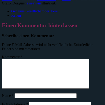
Grafik Designer
arisawan
illustriert.
Geheime Gesellschaft der Tiere
Ratten
Einen Kommentar hinterlassen
Schreibe einen Kommentar
Deine E-Mail-Adresse wird nicht veröffentlicht.
Erforderliche
Felder sind mit
*
markiert
Kommentar
*
Name
*
E-Mail-Adresse
*