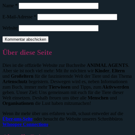
Name
*
E-Mail-Adresse
*
Website
Über diese Seite
Dies ist die offizielle Website zur Buchreihe
ANIMAL AGENTS
.
Aber sie ist noch viel mehr: Mit ihr möchten wir
Kinder
,
Eltern
und
Großeltern
für die faszinierende Welt der Tiere und das Thema
Artenschutz
begeistern. Deswegen wird es, neben Informationen
zum Buch, immer mehr
Tierwissen
und Tipps, zum
Aktivwerden
geben. Unser Ziel: Uns gemeinsam mit euch für die Tiere dieser
Welt einsetzen. Deshalb freuen uns über alle
Menschen
und
Organisationen
die Lust haben mitzumachen!
Wenn ihr mehr über uns erfahren wollt, schaut entweder auf die
Über-uns-Seite
oder besucht die Website unseres Schreibbüros
Whoopee Connections
.