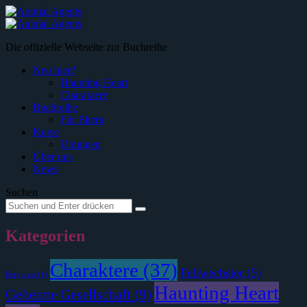
Menü
Suche
Die offizielle Webseite zur Buchreihe
Neu hier?
Haunting Heart
Charaktere
Buchreihe
Für Eltern
Kurse
Übungen
Über uns
News
Suchen
Suche
Suche
nach:
Kategorien
Charaktere
(37)
Fellwechsler
(5)
Bergkreis
(1)
Haunting Heart
Geheime Gesellschaft
(9)