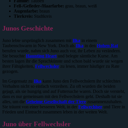
Familie:
Tauben
Fell-/Gefieder-/Haarfarbe:
grau, braun, weiß
Augenfarbe:
braun
Tierkreis:
Stadtkreis
Junos Geschichte
Juno lebte ursprünglich zusammen mit
Ilka
in einem
Taubenschwarm in New York. Doch als
Ilka
in den
Hohen Rat
berufen wurde, nahm sich Juno auch vor, ihr Leben zu verändern.
Sie besuchte
Haunting Heart
und belegte sämtliche Kurse. Am
besten lagen ihr die Sprachkünste und schon bald wurde sie wegen
ihrer Fähigkeiten,
Fellwechsler
zu lesen, immer häufiger zu Rate
gezogen.
Im Gegensatz zu
Ilka
kann Juno den Fellwechslern ihr schlechtes
Verhalten nicht so einfach verzeihen. Zu oft wurden die beiden
gejagt, als sie hungrig und auf Futtersuche waren. Doch sie versteht,
dass es nur gemeinsam mit den Fellwechslern geht. Deshalb tut sie
alles, um die
Geheime Gesellschaft der Tiere
zusammenzuhalten.
Sie träumt von einer besseren Welt, in der
Fellwechlser
und Tiere in
Frieden und Eintracht zusammen leben in der weiten Welt.
Juno über Fellwechsler