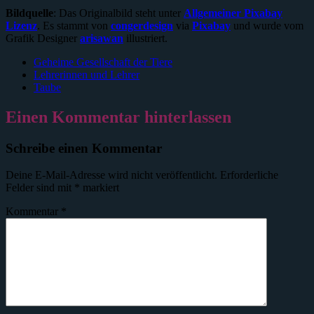
Bildquelle
: Das Originalbild steht unter
Allgemeiner Pixabay
Lizenz
. Es stammt von
congerdesign
via
Pixabay
und wurde vom
Grafik Designer
arisawan
illustriert.
Geheime Gesellschaft der Tiere
Lehrerinnen und Lehrer
Taube
Einen Kommentar hinterlassen
Schreibe einen Kommentar
Deine E-Mail-Adresse wird nicht veröffentlicht.
Erforderliche
Felder sind mit
*
markiert
Kommentar
*