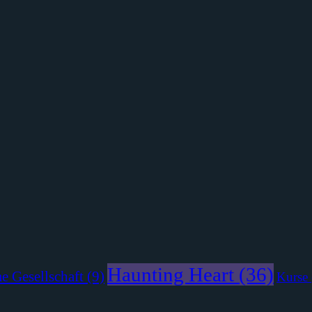
Haunting Heart
(36)
e Gesellschaft
(9)
Kurse