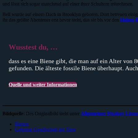
und lässt sich sogar manchmal auf einer ihrer Schultern mitnehmen.
Bell wurde auf einem Dach in Brooklyn geboren. Dort betreuen einige 
ihr das größte Abenteuer erst bevor steht, das sie bis vor den
Hohen R
Wusstest du, …
dass es eine Biene gibt, die man auf ein Alter von
gefunden. Die älteste fossile Biene überhaupt. Auc
Quelle und weiter Informationen
Bildquelle
: Das Originalbild steht unter
Allgemeiner Pixabay Lizen
Bienen
Geheime Gesellschaft der Tiere