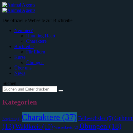
Menü
Suche
Die offizielle Webseite zur Buchreihe
Neu hier?
Haunting Heart
Charaktere
Buchreihe
Für Eltern
Kurse
Übungen
Über uns
News
Suchen
Suche
Suche
nach:
Kategorien
Charaktere
(37)
Geheim
Fellwechsler
(5)
Bergkreis
(1)
Übungen
(18)
(13)
Waldkreis
(10)
Wasserkreis
(2)