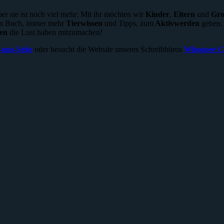
ber sie ist noch viel mehr: Mit ihr möchten wir
Kinder
,
Eltern
und
Gro
zum Buch, immer mehr
Tierwissen
und Tipps, zum
Aktivwerden
geben. 
nen
die Lust haben mitzumachen!
-uns-Seite
oder besucht die Website unseres Schreibbüros
Whoopee Co