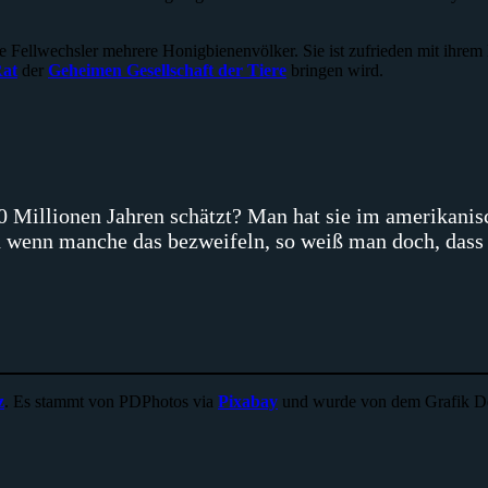
Fellwechsler mehrere Honigbienenvölker. Sie ist zufrieden mit ihrem B
at
der
Geheimen Gesellschaft der Tiere
bringen wird.
 80 Millionen Jahren schätzt? Man hat sie im amerikani
h wenn manche das bezweifeln, so weiß man doch, dass 
z
. Es stammt von PDPhotos via
Pixabay
und wurde von dem Grafik D