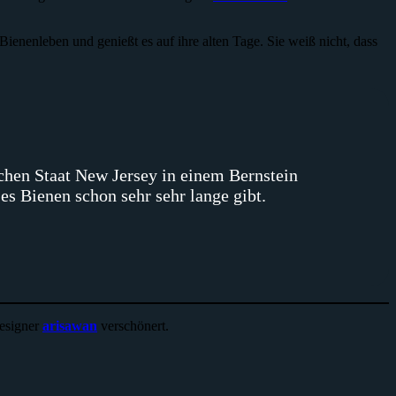
ienenleben und genießt es auf ihre alten Tage. Sie weiß nicht, dass
schen Staat New Jersey in einem Bernstein
es Bienen schon sehr sehr lange gibt.
esigner
arisawan
verschönert.