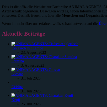
Dies ist die offizielle Website zur Buchreihe
ANIMAL AGENTS
. A
Artenschutz
begeistern. Deswegen wird es, neben Informationen 
einsetzen. Deshalb freuen uns über alle
Menschen
und
Organisatio
Wenn ihr mehr über uns erfahren wollt, schaut entweder auf die
Über
Aktuelle Beiträge
Ein Fisch mit Lampe
23. August 2023
Serafina
3. August 2023
Glossar
31. Juli 2023
Eisblitz
31. Juli 2023
Kenji
25. Juli 2023