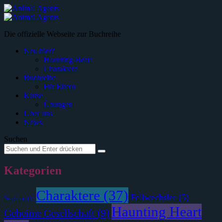
Menü
Suche
Die offizielle Webseite zur Buchreihe
Neu hier?
Haunting Heart
Charaktere
Buchreihe
Für Eltern
Kurse
Übungen
Über uns
News
Suchen
Suche
Suche
nach:
Kategorien
Charaktere
(37)
Fellwechsler
(5)
Bergkreis
(1)
Haunting Heart
Geheime Gesellschaft
(9)