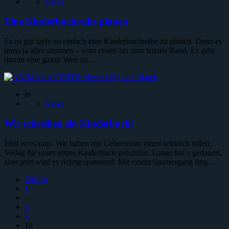
News
Eine Kinderbuchreihe planen
Es ist gar nicht so einfach eine Kinderbuchreihe zu planen. Denn es
muss ja alles stimmen – vom ersten bis zum letzten Band. Es geht
darum eine ganze Welt zu…
Geschrieben
in
News
Wir schreiben ein Kinderbuch!
Jetzt ist es raus. Wir haben mit Ueberreuter einen wirklich tollen
Verlag für unser erstes Kinderbuch gefunden. Lange hat´s gedauert,
aber jetzt wird es richtig spannend. Mit einem Spaziergang fing…
Seitennummerierung
Zurück
1
der
…
Beiträge
8
9
10